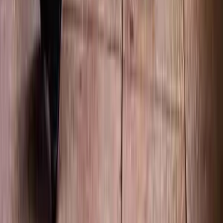
diverse location.
La sede principale è al 357 w 37th tra la 8th e la 9th Avenue.
Si tratta dell’unico servizio di deposito valigie al piano terra di
New York.
Un’altra sede è vicino alla Grand Central Terminal al 34 w 46th
St, al 4° piano.
Il costo max per un giorno per valigia è di $10. Se la devi
lasciare per poche ore è conveniente il noleggio a ora ($2,50
a ora).
Qui trovi maggiori info
.
Potrebbe interessarti anche
Tutti gli articoli su
Informazioni pratiche
ViaggiNewYork.it
La guida più completa in italiano per il tuo viaggio a New York.
Dal 2008.