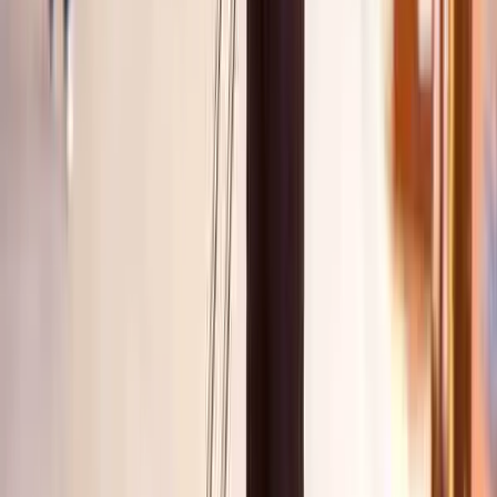
(vicino a Ita Airways e ad Olympic Airlines)
Orario di apertura: dalle 7:00 alle 23:00
Costo approssimativo: dai $4 ai $16 al giorno (il costo varia in
base alla grandezza del bagaglio)
Terminal 4 – Arrivi – 1° piano
Orari: aperto 24 ore su 24
Costo approssimativo: dai $4 ai $ 16 al giorno (il costo varia
in base alla grandezza del bagaglio)
Terminal 8
(vicino all’American Airlines)
Orario: dalle 6:oo alle 22:00
Costo approssimativo: da $8 a $18 al giorno (il costo varia in
base alla grandezza del bagaglio)