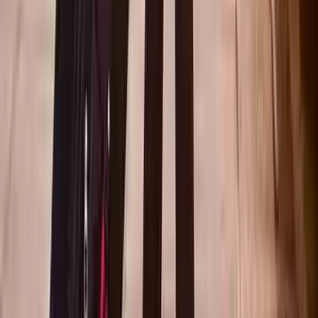
Giorni e orari di apertura:
dal lunedì alla domenica, dalle 11:00alle 23:59
Costo:
$6 al giorno
Deposito Bagagli East Village – Williamsburg
Bridge
Giorni e orari di apertura:
dal lunedì alla domenica, dalle 09:00 alle 23:00
Costo:
$6 al giorno
Deposito Bagagli East Village – Tompkins Square
Giorni e orari di apertura:
dal lunedì alla domenica, dalle 11:00 alle 23:00