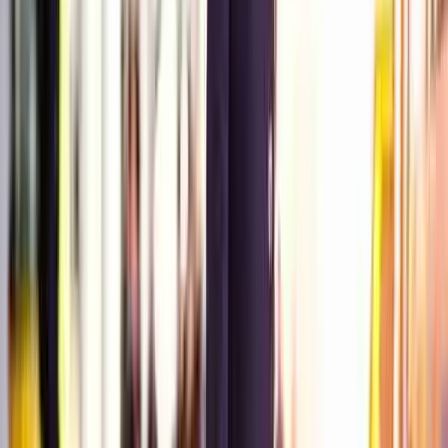
Deposito bagagli a New York
Carlo Galici
|