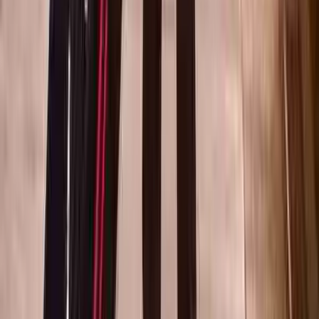
Costo:
$6 al giorno
Deposito Bagagli Midtown (Garment)
Giorni e orari di apertura:
dal lunedì al venerdì, dalle 07:00 alle 20:00
sabato e domenica, dalle 8:00 alle 16:00
Costo:
$6 al giorno
Deposito Bagagli Greenwich Village
A 600 metri dal Washington Square Park
Giorni e orari di apertura:
dal lunedì alla domenica, da 00:00 alle 4:00 e dalle 11:00
alle 23:59