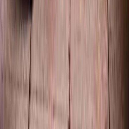
Vuoi viaggiare con Carlo?
conCarlo.it
Guide
Cosa visitare
Musei
Ristoranti
Hotel
Shopping
Info utili
Trasporti
Aeroporti
Pass e sconti
FAQ e consigli
Legale
Privacy Policy
Cookie Policy