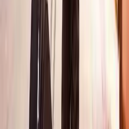
e un documento.
Orario:
dalle 8:00 alle 13:00
Costi:
$16 per bagagli sopra le 60 libbre
$10 per il primo bagaglio di peso inferiore alle 60 libbre
$5 per ogni bagaglio aggiuntivo di peso inferiore alle 60
libbre
Molti degli hotel
che si trovano nelle vicinanze
dell’aeroporto offrono il servizio di deposito bagagli.
Servizi di deposito bagagli a New York
Né il deposito dell’albergo, né quello dell’aeroporto sono la
soluzione adatta alle vostre esigenze? Niente paura! In città
trovate diversi depositi che potranno sicuramente fare al
caso vostro.