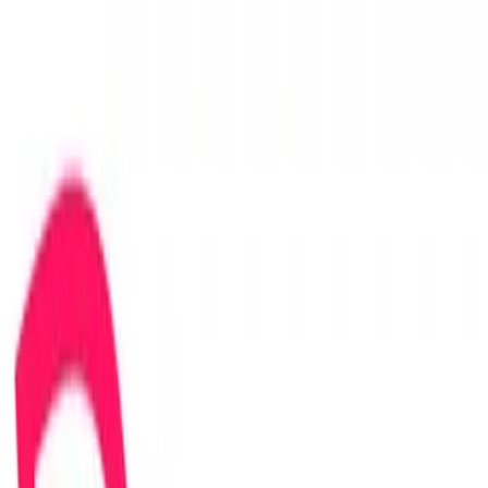
conCarlo
Cosa vedere