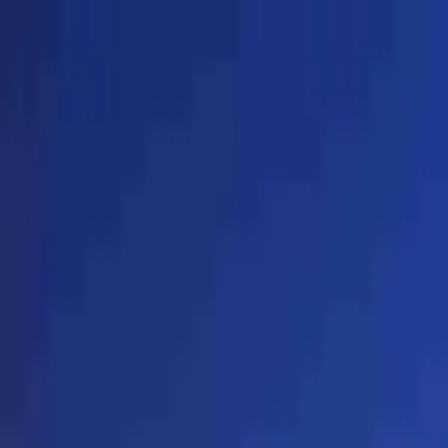
conCarlo
Cosa vedere