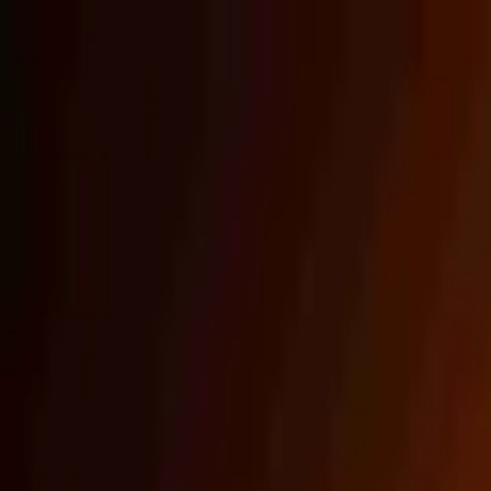
conCarlo
Cosa vedere