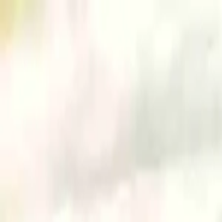
conCarlo
Cosa vedere