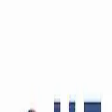
conCarlo
Cosa vedere